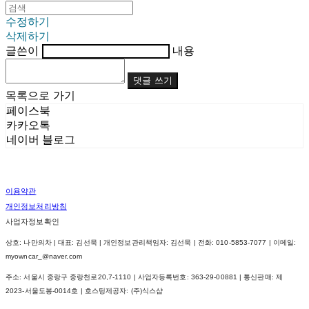
수정하기
삭제하기
글쓴이
내용
댓글 쓰기
목록으로 가기
페이스북
카카오톡
네이버 블로그
이용약관
개인정보처리방침
사업자정보확인
상호: 나만의차 | 대표: 김선묵 | 개인정보관리책임자: 김선묵 | 전화: 010-5853-7077 | 이메일:
myowncar_@naver.com
주소: 서울시 중랑구 중랑천로20,7-1110 | 사업자등록번호:
363-29-00881
| 통신판매:
제
2023-서울도봉-0014호
| 호스팅제공자: (주)식스샵