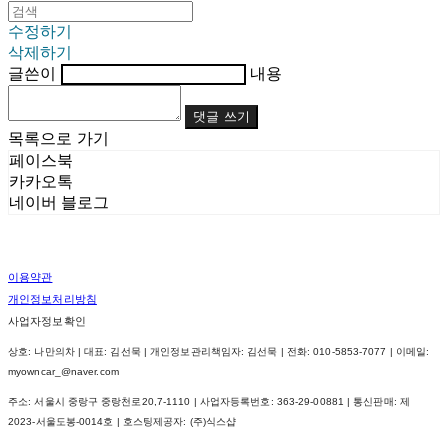
수정하기
삭제하기
글쓴이
내용
댓글 쓰기
목록으로 가기
페이스북
카카오톡
네이버 블로그
이용약관
개인정보처리방침
사업자정보확인
상호: 나만의차 | 대표: 김선묵 | 개인정보관리책임자: 김선묵 | 전화: 010-5853-7077 | 이메일:
myowncar_@naver.com
주소: 서울시 중랑구 중랑천로20,7-1110 | 사업자등록번호:
363-29-00881
| 통신판매:
제
2023-서울도봉-0014호
| 호스팅제공자: (주)식스샵