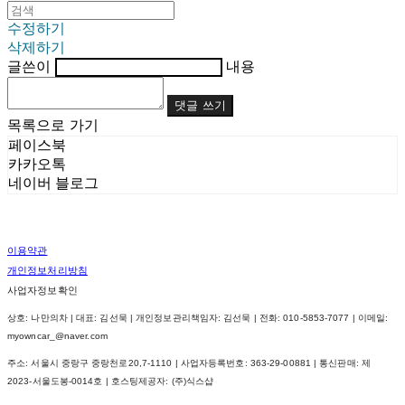
수정하기
삭제하기
글쓴이
내용
댓글 쓰기
목록으로 가기
페이스북
카카오톡
네이버 블로그
이용약관
개인정보처리방침
사업자정보확인
상호: 나만의차 | 대표: 김선묵 | 개인정보관리책임자: 김선묵 | 전화: 010-5853-7077 | 이메일:
myowncar_@naver.com
주소: 서울시 중랑구 중랑천로20,7-1110 | 사업자등록번호:
363-29-00881
| 통신판매:
제
2023-서울도봉-0014호
| 호스팅제공자: (주)식스샵