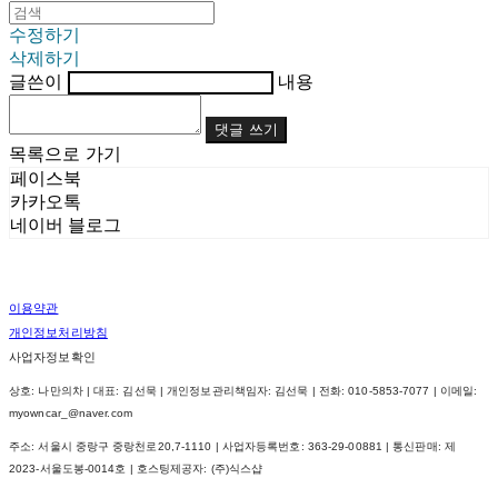
수정하기
삭제하기
글쓴이
내용
댓글 쓰기
목록으로 가기
페이스북
카카오톡
네이버 블로그
이용약관
개인정보처리방침
사업자정보확인
상호: 나만의차 | 대표: 김선묵 | 개인정보관리책임자: 김선묵 | 전화: 010-5853-7077 | 이메일:
myowncar_@naver.com
주소: 서울시 중랑구 중랑천로20,7-1110 | 사업자등록번호:
363-29-00881
| 통신판매:
제
2023-서울도봉-0014호
| 호스팅제공자: (주)식스샵