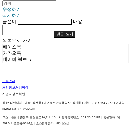
수정하기
삭제하기
글쓴이
내용
댓글 쓰기
목록으로 가기
페이스북
카카오톡
네이버 블로그
이용약관
개인정보처리방침
사업자정보확인
상호: 나만의차 | 대표: 김선묵 | 개인정보관리책임자: 김선묵 | 전화: 010-5853-7077 | 이메일:
myowncar_@naver.com
주소: 서울시 중랑구 중랑천로20,7-1110 | 사업자등록번호:
363-29-00881
| 통신판매:
제
2023-서울도봉-0014호
| 호스팅제공자: (주)식스샵