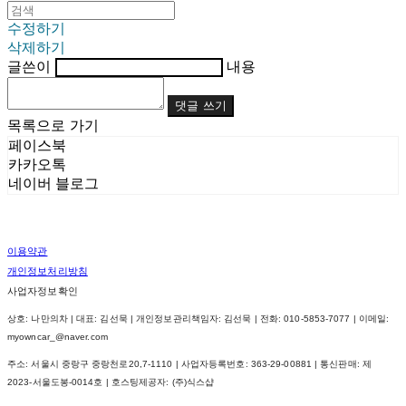
수정하기
삭제하기
글쓴이
내용
댓글 쓰기
목록으로 가기
페이스북
카카오톡
네이버 블로그
이용약관
개인정보처리방침
사업자정보확인
상호: 나만의차 | 대표: 김선묵 | 개인정보관리책임자: 김선묵 | 전화: 010-5853-7077 | 이메일:
myowncar_@naver.com
주소: 서울시 중랑구 중랑천로20,7-1110 | 사업자등록번호:
363-29-00881
| 통신판매:
제
2023-서울도봉-0014호
| 호스팅제공자: (주)식스샵