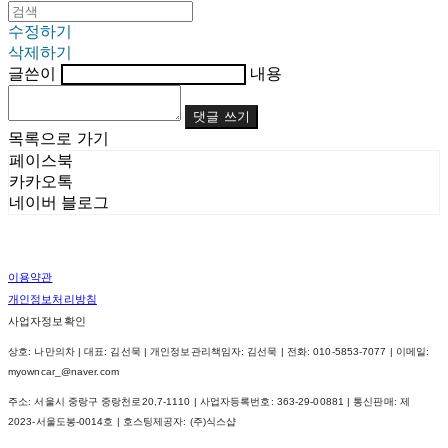
수정하기
삭제하기
글쓴이
내용
댓글 쓰기
목록으로 가기
페이스북
카카오톡
네이버 블로그
이용약관
개인정보처리방침
사업자정보확인
상호: 나만의차 | 대표: 김선묵 | 개인정보관리책임자: 김선묵 | 전화: 010-5853-7077 | 이메일:
myowncar_@naver.com
주소: 서울시 중랑구 중랑천로20,7-1110 | 사업자등록번호:
363-29-00881
| 통신판매:
제
2023-서울도봉-0014호
| 호스팅제공자: (주)식스샵