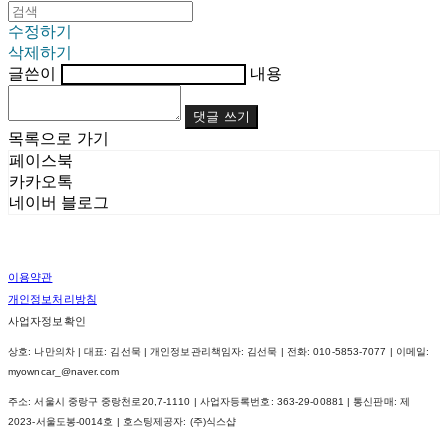
수정하기
삭제하기
글쓴이
내용
댓글 쓰기
목록으로 가기
페이스북
카카오톡
네이버 블로그
이용약관
개인정보처리방침
사업자정보확인
상호: 나만의차 | 대표: 김선묵 | 개인정보관리책임자: 김선묵 | 전화: 010-5853-7077 | 이메일:
myowncar_@naver.com
주소: 서울시 중랑구 중랑천로20,7-1110 | 사업자등록번호:
363-29-00881
| 통신판매:
제
2023-서울도봉-0014호
| 호스팅제공자: (주)식스샵