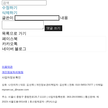
수정하기
삭제하기
글쓴이
내용
댓글 쓰기
목록으로 가기
페이스북
카카오톡
네이버 블로그
이용약관
개인정보처리방침
사업자정보확인
상호: 나만의차 | 대표: 김선묵 | 개인정보관리책임자: 김선묵 | 전화: 010-5853-7077 | 이메일:
myowncar_@naver.com
주소: 서울시 중랑구 중랑천로20,7-1110 | 사업자등록번호:
363-29-00881
| 통신판매:
제
2023-서울도봉-0014호
| 호스팅제공자: (주)식스샵