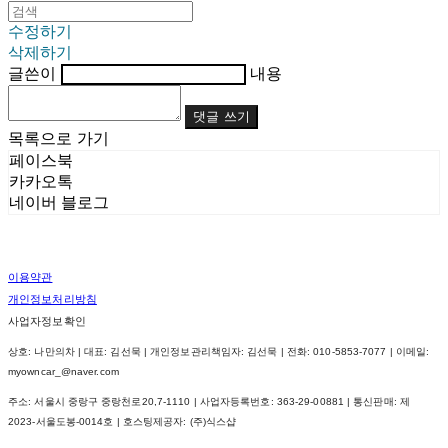
수정하기
삭제하기
글쓴이
내용
댓글 쓰기
목록으로 가기
페이스북
카카오톡
네이버 블로그
이용약관
개인정보처리방침
사업자정보확인
상호: 나만의차 | 대표: 김선묵 | 개인정보관리책임자: 김선묵 | 전화: 010-5853-7077 | 이메일:
myowncar_@naver.com
주소: 서울시 중랑구 중랑천로20,7-1110 | 사업자등록번호:
363-29-00881
| 통신판매:
제
2023-서울도봉-0014호
| 호스팅제공자: (주)식스샵