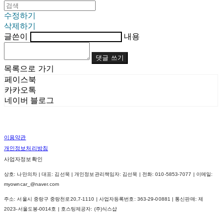
수정하기
삭제하기
글쓴이
내용
댓글 쓰기
목록으로 가기
페이스북
카카오톡
네이버 블로그
이용약관
개인정보처리방침
사업자정보확인
상호: 나만의차 | 대표: 김선묵 | 개인정보관리책임자: 김선묵 | 전화: 010-5853-7077 | 이메일:
myowncar_@naver.com
주소: 서울시 중랑구 중랑천로20,7-1110 | 사업자등록번호:
363-29-00881
| 통신판매:
제
2023-서울도봉-0014호
| 호스팅제공자: (주)식스샵