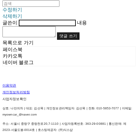
수정하기
삭제하기
글쓴이
내용
댓글 쓰기
목록으로 가기
페이스북
카카오톡
네이버 블로그
이용약관
개인정보처리방침
사업자정보확인
상호: 나만의차 | 대표: 김선묵 | 개인정보관리책임자: 김선묵 | 전화: 010-5853-7077 | 이메일:
myowncar_@naver.com
주소: 서울시 중랑구 중랑천로20,7-1110 | 사업자등록번호:
363-29-00881
| 통신판매:
제
2023-서울도봉-0014호
| 호스팅제공자: (주)식스샵