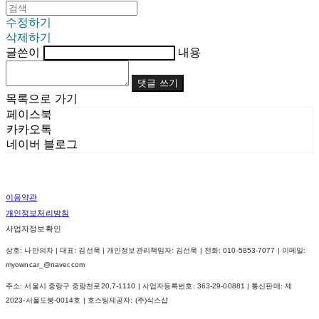
수정하기
삭제하기
글쓴이
내용
댓글 쓰기
목록으로 가기
페이스북
카카오톡
네이버 블로그
이용약관
개인정보처리방침
사업자정보확인
상호: 나만의차 | 대표: 김선묵 | 개인정보관리책임자: 김선묵 | 전화: 010-5853-7077 | 이메일:
myowncar_@naver.com
주소: 서울시 중랑구 중랑천로20,7-1110 | 사업자등록번호:
363-29-00881
| 통신판매:
제
2023-서울도봉-0014호
| 호스팅제공자: (주)식스샵