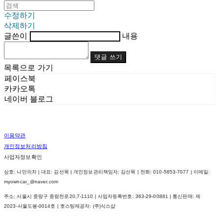
수정하기
삭제하기
글쓴이
내용
댓글 쓰기
목록으로 가기
페이스북
카카오톡
네이버 블로그
이용약관
개인정보처리방침
사업자정보확인
상호: 나만의차 | 대표: 김선묵 | 개인정보관리책임자: 김선묵 | 전화: 010-5853-7077 | 이메일:
myowncar_@naver.com
주소: 서울시 중랑구 중랑천로20,7-1110 | 사업자등록번호:
363-29-00881
| 통신판매:
제
2023-서울도봉-0014호
| 호스팅제공자: (주)식스샵