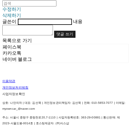
수정하기
삭제하기
글쓴이
내용
댓글 쓰기
목록으로 가기
페이스북
카카오톡
네이버 블로그
이용약관
개인정보처리방침
사업자정보확인
상호: 나만의차 | 대표: 김선묵 | 개인정보관리책임자: 김선묵 | 전화: 010-5853-7077 | 이메일:
myowncar_@naver.com
주소: 서울시 중랑구 중랑천로20,7-1110 | 사업자등록번호:
363-29-00881
| 통신판매:
제
2023-서울도봉-0014호
| 호스팅제공자: (주)식스샵