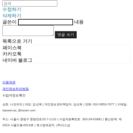
수정하기
삭제하기
글쓴이
내용
댓글 쓰기
목록으로 가기
페이스북
카카오톡
네이버 블로그
이용약관
개인정보처리방침
사업자정보확인
상호: 나만의차 | 대표: 김선묵 | 개인정보관리책임자: 김선묵 | 전화: 010-5853-7077 | 이메일:
myowncar_@naver.com
주소: 서울시 중랑구 중랑천로20,7-1110 | 사업자등록번호:
363-29-00881
| 통신판매:
제
2023-서울도봉-0014호
| 호스팅제공자: (주)식스샵