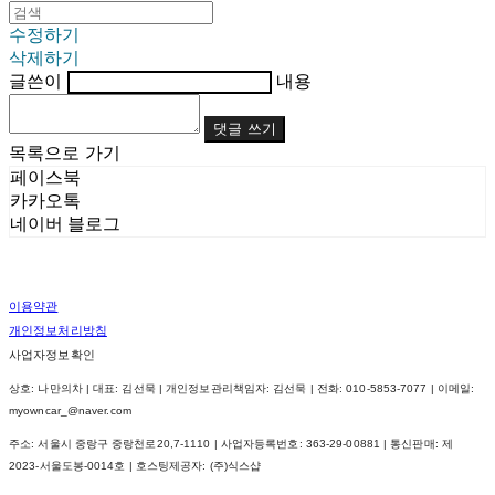
수정하기
삭제하기
글쓴이
내용
댓글 쓰기
목록으로 가기
페이스북
카카오톡
네이버 블로그
이용약관
개인정보처리방침
사업자정보확인
상호: 나만의차 | 대표: 김선묵 | 개인정보관리책임자: 김선묵 | 전화: 010-5853-7077 | 이메일:
myowncar_@naver.com
주소: 서울시 중랑구 중랑천로20,7-1110 | 사업자등록번호:
363-29-00881
| 통신판매:
제
2023-서울도봉-0014호
| 호스팅제공자: (주)식스샵