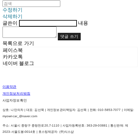
수정하기
삭제하기
글쓴이
내용
댓글 쓰기
목록으로 가기
페이스북
카카오톡
네이버 블로그
이용약관
개인정보처리방침
사업자정보확인
상호: 나만의차 | 대표: 김선묵 | 개인정보관리책임자: 김선묵 | 전화: 010-5853-7077 | 이메일:
myowncar_@naver.com
주소: 서울시 중랑구 중랑천로20,7-1110 | 사업자등록번호:
363-29-00881
| 통신판매:
제
2023-서울도봉-0014호
| 호스팅제공자: (주)식스샵