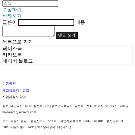
수정하기
삭제하기
글쓴이
내용
댓글 쓰기
목록으로 가기
페이스북
카카오톡
네이버 블로그
이용약관
개인정보처리방침
사업자정보확인
상호: 나만의차 | 대표: 김선묵 | 개인정보관리책임자: 김선묵 | 전화: 010-5853-7077 | 이메일:
myowncar_@naver.com
주소: 서울시 중랑구 중랑천로20,7-1110 | 사업자등록번호:
363-29-00881
| 통신판매:
제
2023-서울도봉-0014호
| 호스팅제공자: (주)식스샵