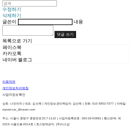
수정하기
삭제하기
글쓴이
내용
댓글 쓰기
목록으로 가기
페이스북
카카오톡
네이버 블로그
이용약관
개인정보처리방침
사업자정보확인
상호: 나만의차 | 대표: 김선묵 | 개인정보관리책임자: 김선묵 | 전화: 010-5853-7077 | 이메일:
myowncar_@naver.com
주소: 서울시 중랑구 중랑천로20,7-1110 | 사업자등록번호:
363-29-00881
| 통신판매:
제
2023-서울도봉-0014호
| 호스팅제공자: (주)식스샵