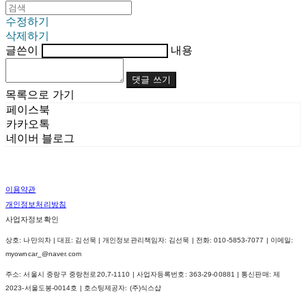
수정하기
삭제하기
글쓴이
내용
댓글 쓰기
목록으로 가기
페이스북
카카오톡
네이버 블로그
이용약관
개인정보처리방침
사업자정보확인
상호: 나만의차 | 대표: 김선묵 | 개인정보관리책임자: 김선묵 | 전화: 010-5853-7077 | 이메일:
myowncar_@naver.com
주소: 서울시 중랑구 중랑천로20,7-1110 | 사업자등록번호:
363-29-00881
| 통신판매:
제
2023-서울도봉-0014호
| 호스팅제공자: (주)식스샵