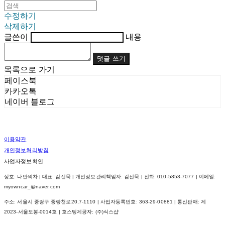
수정하기
삭제하기
글쓴이
내용
댓글 쓰기
목록으로 가기
페이스북
카카오톡
네이버 블로그
이용약관
개인정보처리방침
사업자정보확인
상호: 나만의차 | 대표: 김선묵 | 개인정보관리책임자: 김선묵 | 전화: 010-5853-7077 | 이메일:
myowncar_@naver.com
주소: 서울시 중랑구 중랑천로20,7-1110 | 사업자등록번호:
363-29-00881
| 통신판매:
제
2023-서울도봉-0014호
| 호스팅제공자: (주)식스샵