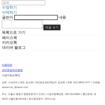
수정하기
삭제하기
글쓴이
내용
댓글 쓰기
목록으로 가기
페이스북
카카오톡
네이버 블로그
이용약관
개인정보처리방침
사업자정보확인
상호: 나만의차 | 대표: 김선묵 | 개인정보관리책임자: 김선묵 | 전화: 010-5853-7077 | 이메일:
myowncar_@naver.com
주소: 서울시 중랑구 중랑천로20,7-1110 | 사업자등록번호:
363-29-00881
| 통신판매:
제
2023-서울도봉-0014호
| 호스팅제공자: (주)식스샵