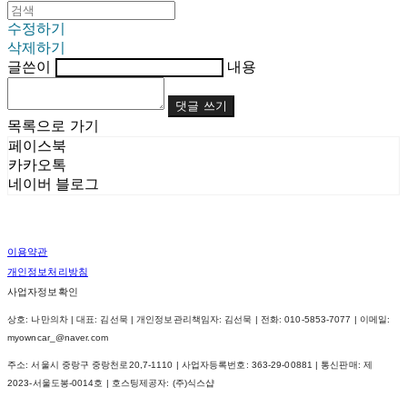
수정하기
삭제하기
글쓴이
내용
댓글 쓰기
목록으로 가기
페이스북
카카오톡
네이버 블로그
이용약관
개인정보처리방침
사업자정보확인
상호: 나만의차 | 대표: 김선묵 | 개인정보관리책임자: 김선묵 | 전화: 010-5853-7077 | 이메일:
myowncar_@naver.com
주소: 서울시 중랑구 중랑천로20,7-1110 | 사업자등록번호:
363-29-00881
| 통신판매:
제
2023-서울도봉-0014호
| 호스팅제공자: (주)식스샵