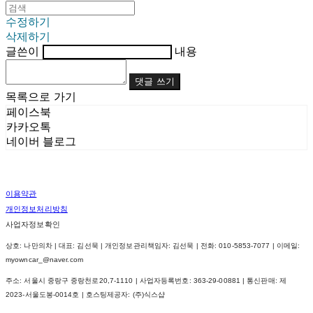
수정하기
삭제하기
글쓴이
내용
댓글 쓰기
목록으로 가기
페이스북
카카오톡
네이버 블로그
이용약관
개인정보처리방침
사업자정보확인
상호: 나만의차 | 대표: 김선묵 | 개인정보관리책임자: 김선묵 | 전화: 010-5853-7077 | 이메일:
myowncar_@naver.com
주소: 서울시 중랑구 중랑천로20,7-1110 | 사업자등록번호:
363-29-00881
| 통신판매:
제
2023-서울도봉-0014호
| 호스팅제공자: (주)식스샵