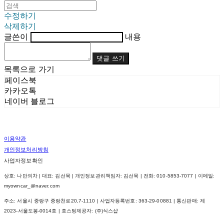
수정하기
삭제하기
글쓴이
내용
댓글 쓰기
목록으로 가기
페이스북
카카오톡
네이버 블로그
이용약관
개인정보처리방침
사업자정보확인
상호: 나만의차 | 대표: 김선묵 | 개인정보관리책임자: 김선묵 | 전화: 010-5853-7077 | 이메일:
myowncar_@naver.com
주소: 서울시 중랑구 중랑천로20,7-1110 | 사업자등록번호:
363-29-00881
| 통신판매:
제
2023-서울도봉-0014호
| 호스팅제공자: (주)식스샵