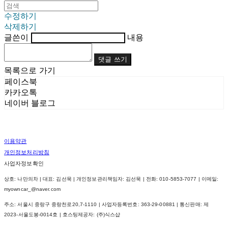
수정하기
삭제하기
글쓴이
내용
댓글 쓰기
목록으로 가기
페이스북
카카오톡
네이버 블로그
이용약관
개인정보처리방침
사업자정보확인
상호: 나만의차 | 대표: 김선묵 | 개인정보관리책임자: 김선묵 | 전화: 010-5853-7077 | 이메일:
myowncar_@naver.com
주소: 서울시 중랑구 중랑천로20,7-1110 | 사업자등록번호:
363-29-00881
| 통신판매:
제
2023-서울도봉-0014호
| 호스팅제공자: (주)식스샵