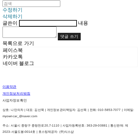
수정하기
삭제하기
글쓴이
내용
댓글 쓰기
목록으로 가기
페이스북
카카오톡
네이버 블로그
이용약관
개인정보처리방침
사업자정보확인
상호: 나만의차 | 대표: 김선묵 | 개인정보관리책임자: 김선묵 | 전화: 010-5853-7077 | 이메일:
myowncar_@naver.com
주소: 서울시 중랑구 중랑천로20,7-1110 | 사업자등록번호:
363-29-00881
| 통신판매:
제
2023-서울도봉-0014호
| 호스팅제공자: (주)식스샵