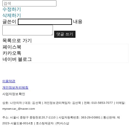
수정하기
삭제하기
글쓴이
내용
댓글 쓰기
목록으로 가기
페이스북
카카오톡
네이버 블로그
이용약관
개인정보처리방침
사업자정보확인
상호: 나만의차 | 대표: 김선묵 | 개인정보관리책임자: 김선묵 | 전화: 010-5853-7077 | 이메일:
myowncar_@naver.com
주소: 서울시 중랑구 중랑천로20,7-1110 | 사업자등록번호:
363-29-00881
| 통신판매:
제
2023-서울도봉-0014호
| 호스팅제공자: (주)식스샵