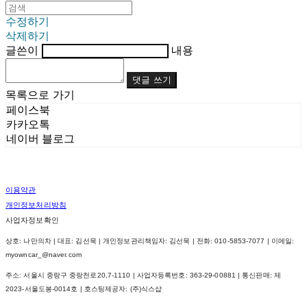
수정하기
삭제하기
글쓴이
내용
댓글 쓰기
목록으로 가기
페이스북
카카오톡
네이버 블로그
이용약관
개인정보처리방침
사업자정보확인
상호: 나만의차 | 대표: 김선묵 | 개인정보관리책임자: 김선묵 | 전화: 010-5853-7077 | 이메일:
myowncar_@naver.com
주소: 서울시 중랑구 중랑천로20,7-1110 | 사업자등록번호:
363-29-00881
| 통신판매:
제
2023-서울도봉-0014호
| 호스팅제공자: (주)식스샵