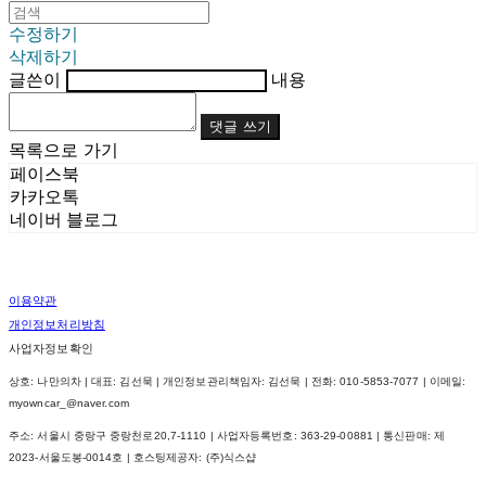
수정하기
삭제하기
글쓴이
내용
댓글 쓰기
목록으로 가기
페이스북
카카오톡
네이버 블로그
이용약관
개인정보처리방침
사업자정보확인
상호: 나만의차 | 대표: 김선묵 | 개인정보관리책임자: 김선묵 | 전화: 010-5853-7077 | 이메일:
myowncar_@naver.com
주소: 서울시 중랑구 중랑천로20,7-1110 | 사업자등록번호:
363-29-00881
| 통신판매:
제
2023-서울도봉-0014호
| 호스팅제공자: (주)식스샵