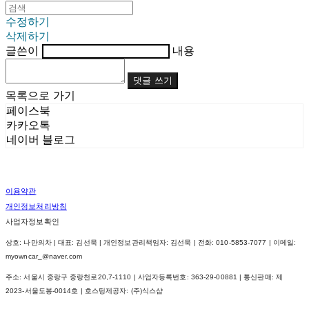
수정하기
삭제하기
글쓴이
내용
댓글 쓰기
목록으로 가기
페이스북
카카오톡
네이버 블로그
이용약관
개인정보처리방침
사업자정보확인
상호: 나만의차 | 대표: 김선묵 | 개인정보관리책임자: 김선묵 | 전화: 010-5853-7077 | 이메일:
myowncar_@naver.com
주소: 서울시 중랑구 중랑천로20,7-1110 | 사업자등록번호:
363-29-00881
| 통신판매:
제
2023-서울도봉-0014호
| 호스팅제공자: (주)식스샵