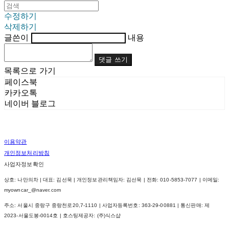
수정하기
삭제하기
글쓴이
내용
댓글 쓰기
목록으로 가기
페이스북
카카오톡
네이버 블로그
이용약관
개인정보처리방침
사업자정보확인
상호: 나만의차 | 대표: 김선묵 | 개인정보관리책임자: 김선묵 | 전화: 010-5853-7077 | 이메일:
myowncar_@naver.com
주소: 서울시 중랑구 중랑천로20,7-1110 | 사업자등록번호:
363-29-00881
| 통신판매:
제
2023-서울도봉-0014호
| 호스팅제공자: (주)식스샵