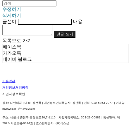
수정하기
삭제하기
글쓴이
내용
댓글 쓰기
목록으로 가기
페이스북
카카오톡
네이버 블로그
이용약관
개인정보처리방침
사업자정보확인
상호: 나만의차 | 대표: 김선묵 | 개인정보관리책임자: 김선묵 | 전화: 010-5853-7077 | 이메일:
myowncar_@naver.com
주소: 서울시 중랑구 중랑천로20,7-1110 | 사업자등록번호:
363-29-00881
| 통신판매:
제
2023-서울도봉-0014호
| 호스팅제공자: (주)식스샵