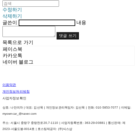
수정하기
삭제하기
글쓴이
내용
댓글 쓰기
목록으로 가기
페이스북
카카오톡
네이버 블로그
이용약관
개인정보처리방침
사업자정보확인
상호: 나만의차 | 대표: 김선묵 | 개인정보관리책임자: 김선묵 | 전화: 010-5853-7077 | 이메일:
myowncar_@naver.com
주소: 서울시 중랑구 중랑천로20,7-1110 | 사업자등록번호:
363-29-00881
| 통신판매:
제
2023-서울도봉-0014호
| 호스팅제공자: (주)식스샵