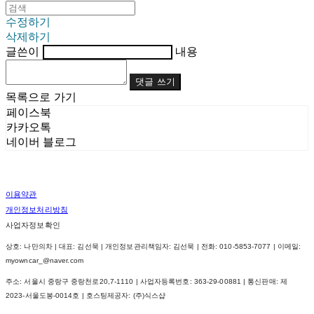
수정하기
삭제하기
글쓴이
내용
댓글 쓰기
목록으로 가기
페이스북
카카오톡
네이버 블로그
이용약관
개인정보처리방침
사업자정보확인
상호: 나만의차 | 대표: 김선묵 | 개인정보관리책임자: 김선묵 | 전화: 010-5853-7077 | 이메일:
myowncar_@naver.com
주소: 서울시 중랑구 중랑천로20,7-1110 | 사업자등록번호:
363-29-00881
| 통신판매:
제
2023-서울도봉-0014호
| 호스팅제공자: (주)식스샵