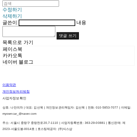
수정하기
삭제하기
글쓴이
내용
댓글 쓰기
목록으로 가기
페이스북
카카오톡
네이버 블로그
이용약관
개인정보처리방침
사업자정보확인
상호: 나만의차 | 대표: 김선묵 | 개인정보관리책임자: 김선묵 | 전화: 010-5853-7077 | 이메일:
myowncar_@naver.com
주소: 서울시 중랑구 중랑천로20,7-1110 | 사업자등록번호:
363-29-00881
| 통신판매:
제
2023-서울도봉-0014호
| 호스팅제공자: (주)식스샵