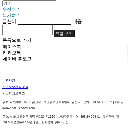
수정하기
삭제하기
글쓴이
내용
댓글 쓰기
목록으로 가기
페이스북
카카오톡
네이버 블로그
이용약관
개인정보처리방침
사업자정보확인
상호: 나만의차 | 대표: 김선묵 | 개인정보관리책임자: 김선묵 | 전화: 010-5853-7077 | 이메일:
myowncar_@naver.com
주소: 서울시 중랑구 중랑천로20,7-1110 | 사업자등록번호:
363-29-00881
| 통신판매:
제
2023-서울도봉-0014호
| 호스팅제공자: (주)식스샵