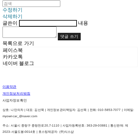
수정하기
삭제하기
글쓴이
내용
댓글 쓰기
목록으로 가기
페이스북
카카오톡
네이버 블로그
이용약관
개인정보처리방침
사업자정보확인
상호: 나만의차 | 대표: 김선묵 | 개인정보관리책임자: 김선묵 | 전화: 010-5853-7077 | 이메일:
myowncar_@naver.com
주소: 서울시 중랑구 중랑천로20,7-1110 | 사업자등록번호:
363-29-00881
| 통신판매:
제
2023-서울도봉-0014호
| 호스팅제공자: (주)식스샵