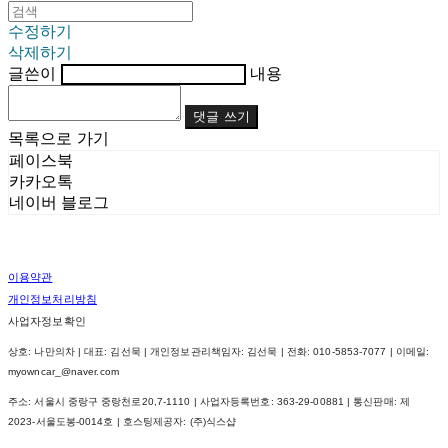
수정하기
삭제하기
글쓴이
내용
댓글 쓰기
목록으로 가기
페이스북
카카오톡
네이버 블로그
이용약관
개인정보처리방침
사업자정보확인
상호: 나만의차 | 대표: 김선묵 | 개인정보관리책임자: 김선묵 | 전화: 010-5853-7077 | 이메일:
myowncar_@naver.com
주소: 서울시 중랑구 중랑천로20,7-1110 | 사업자등록번호:
363-29-00881
| 통신판매:
제
2023-서울도봉-0014호
| 호스팅제공자: (주)식스샵